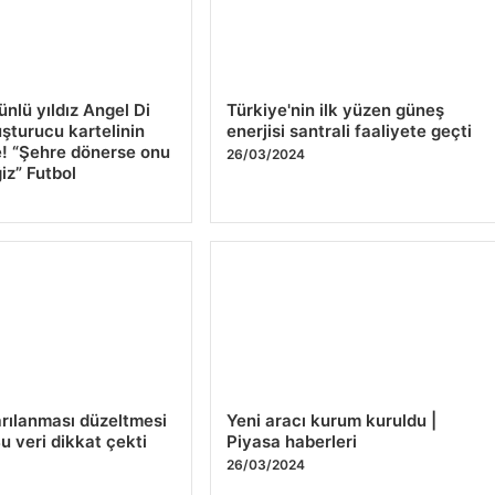
nlü yıldız Angel Di
Türkiye'nin ilk yüzen güneş
şturucu kartelinin
enerjisi santrali faaliyete geçti
! “Şehre dönerse onu
26/03/2024
iz” Futbol
4
arılanması düzeltmesi
Yeni aracı kurum kuruldu |
Bu veri dikkat çekti
Piyasa haberleri
4
26/03/2024
207
208
…
211
Sonraki