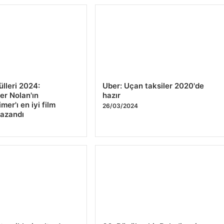
lleri 2024:
Uber: Uçan taksiler 2020'de
er Nolan'ın
hazır
er'ı en iyi film
26/03/2024
kazandı
4
tropiklerin altında
60. Büyükşehir Belediyesi
manın tadını çıkarın
Kütüphane Haftası Etkinlikleri –
KÜLTÜR SANAT
4
26/03/2024