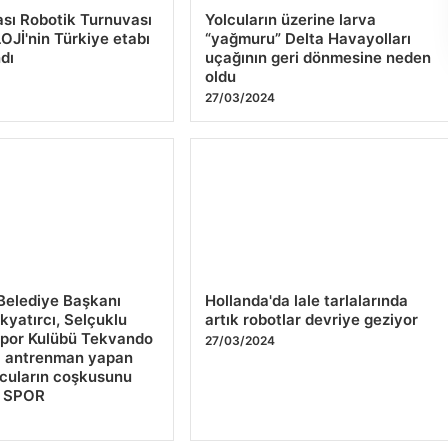
oldu
27/03/2024
Belediye Başkanı
Hollanda'da lale tarlalarında
yatırcı, Selçuklu
artık robotlar devriye geziyor
spor Kulübü Tekvando
27/03/2024
a antrenman yapan
rcuların coşkusunu
– SPOR