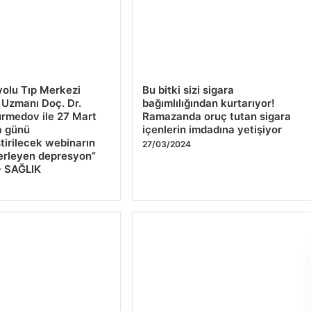
olu Tıp Merkezi
Bu bitki sizi sigara
i Uzmanı Doç. Dr.
bağımlılığından kurtarıyor!
rmedov ile 27 Mart
Ramazanda oruç tutan sigara
 günü
içenlerin imdadına yetişiyor
tirilecek webinarın
27/03/2024
lerleyen depresyon”
– SAĞLIK
ası Robotik Turnuvası
Yolcuların üzerine larva
Jİ'nin Türkiye etabı
“yağmuru” Delta Havayolları
dı
uçağının geri dönmesine neden