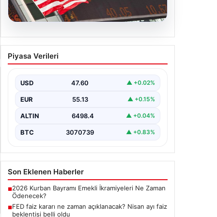
FED faiz kararı ne zaman
Piyasa Verileri
açıklanacak? Nisan ayı faiz
beklentisi belli oldu
USD
47.60
▲ +0.02%
EUR
55.13
▲ +0.15%
ALTIN
6498.4
▲ +0.04%
BTC
3070739
▲ +0.83%
Son Eklenen Haberler
2026 Kurban Bayramı Emekli İkramiyeleri Ne Zaman
■
Ödenecek?
FED faiz kararı ne zaman açıklanacak? Nisan ayı faiz
■
beklentisi belli oldu
Açık Hava Mimarisinde Estetik ve bahçe mutfağı
■
Tasarımları
Dorukhan Toköz’ün Yeni Takımı Açıklandı
■