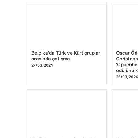
Belçika'da Türk ve Kürt gruplar
Oscar Ödü
arasında çatışma
Christoph
'Oppenheim
27/03/2024
ödülünü 
26/03/202
Muğla'nın nesi meşhurdur? En
Batum'da 
meşhur yemekler ve Muğla'dan
kayak yap
alınabilecek hediyeler
26/03/202
26/03/2024