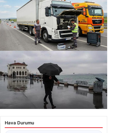
ziantep Şehir Geneli Otomobil Güç Sistemleri –
ziantep Akücü
.07.2026 22:07
martesi Gününe Dikkat! Sıcaklıklar Düşüyor ve
ğışlar Artıyor
Hava Durumu
.07.2026 10:07
☁
Ankara
NaN°C
ŞEHIR SEÇ