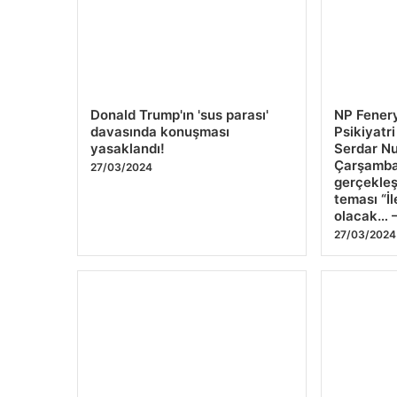
Donald Trump'ın 'sus parası'
NP Fenery
davasında konuşması
Psikiyatr
yasaklandı!
Serdar Nu
Çarşamba
27/03/2024
gerçekleş
teması “İ
olacak… 
27/03/2024
Bitlis semalarında Starlink
Uluslarar
uyduları böyle görüldü!
– TEKNOLO
tamamlan
27/03/2024