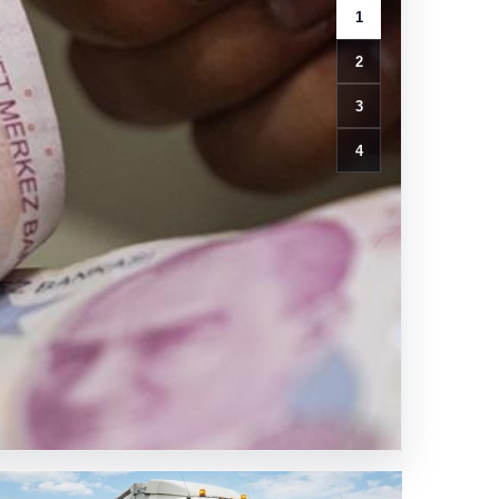
2
3
4
entisi