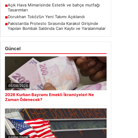
Pakistan’da Protesto Sırasında Karakol Girişinde
■
Yapılan Bombalı Saldırıda Can Kaybı ve Yaralanmalar
Güncel
05/08/2026
2026 Kurban Bayramı Emekli İkramiyeleri Ne
Zaman Ödenecek?
04/08/2026
FED faiz kararı ne zaman açıklanacak? Nisan ayı
faiz beklentisi belli oldu