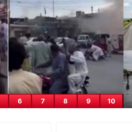
Ga
Ga
24
6
7
8
9
10
Cu
Ya
24