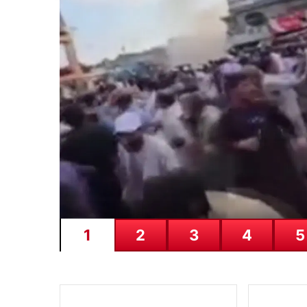
belli oldu
1
2
3
4
5