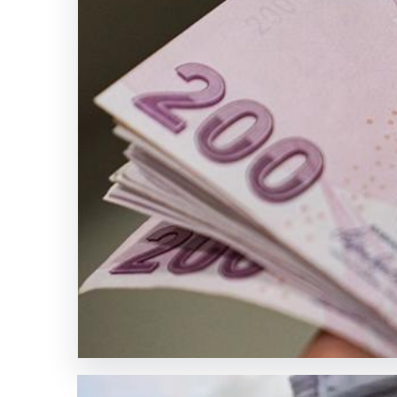
Şanlıurfa’nın
Akçakale
İlçesinde
Otomobil
Sulama
Kanalına
Düştü:
Sürücü
Kayboldu
SICAK HABER
GÜNCEL HABERLER
0 YORUM
04.08.2026
FED faiz kararı ne zaman