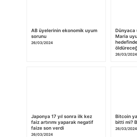
AB üyelerinin ekonomik uyum
Dünyaca ü
sorunu
Maria uyu
hedefinde
26/03/2024
öldüreceğ
26/03/202
Japonya 17 yıl sonra ilk kez
Bitcoin y
faiz artırımı yaparak negatif
bitti mi? 
faize son verdi
26/03/202
26/03/2024
Yazı
Önceki
1
…
206