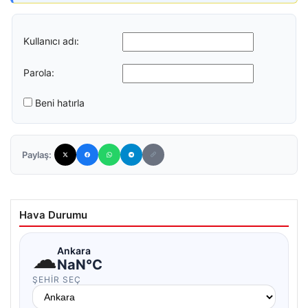
Kullanıcı adı:
Parola:
Beni hatırla
Paylaş:
Hava Durumu
☁
Ankara
NaN°C
ŞEHIR SEÇ