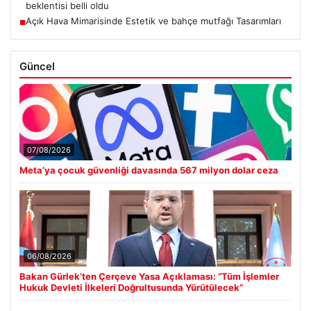
beklentisi belli oldu
Açık Hava Mimarisinde Estetik ve bahçe mutfağı Tasarımları
■
Güncel
07/08/2026
Meta’ya çocuk güvenliği davasında 567 milyon dolar ceza
06/08/2026
Bakan Gürlek’ten Çerçeve Yasa Açıklaması: “Tüm İşlemler
Hukuk Devleti İlkeleri Doğrultusunda Yürütülecek”