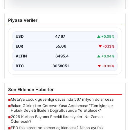
06.08.2026
Bakan Gürlek’ten Çerçeve Yasa
Piyasa Verileri
Açıklaması: “Tüm İşlemler Hukuk
Devleti İlkeleri Doğrultusunda
Yürütülecek”
USD
47.67
▲ +0.05%
Adalet Bakanı Akın Gürlek, terörle mücadelede yeni bir
EUR
55.06
▼ -0.13%
dönemi başlatacak çerçeve yasanın Meclis'te kabul…
ALTIN
6495.4
▲ +0.04%
BTC
3058051
▼ -0.33%
Son Eklenen Haberler
Meta’ya çocuk güvenliği davasında 567 milyon dolar ceza
■
Bakan Gürlek’ten Çerçeve Yasa Açıklaması: “Tüm İşlemler
■
Hukuk Devleti İlkeleri Doğrultusunda Yürütülecek”
2026 Kurban Bayramı Emekli İkramiyeleri Ne Zaman
■
Ödenecek?
FED faiz kararı ne zaman açıklanacak? Nisan ayı faiz
■