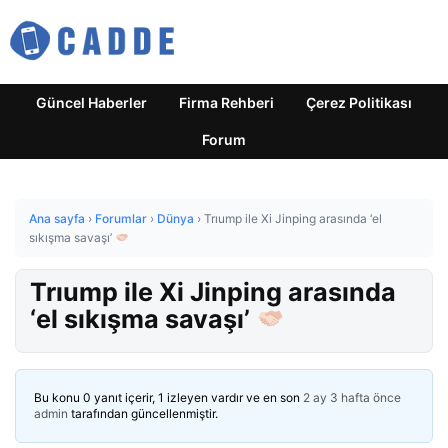
Güncel Haberler
Firma Rehberi
Çerez Politikası
Forum
Ana sayfa
›
Forumlar
›
Dünya
›
Trıump ile Xi Jinping arasında ‘el
sıkışma savaşı’
Trıump ile Xi Jinping arasında
‘el sıkışma savaşı’
Bu konu 0 yanıt içerir, 1 izleyen vardır ve en son
2 ay 3 hafta önce
admin
tarafından güncellenmiştir.