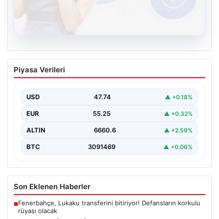
08.08.2026
Kelebek.Org İle Dijital İletişimin Seviyeli
Piyasa Verileri
Adresi Ve Muhabbet Deneyimi
Dijital ortamında kullanıcıların seviyeli bir şekilde iletişim
kurması büyük bir hassasiyet ifade etmektedir.
USD
47.74
▲ +0.18%
Günümüzde…
EUR
55.25
▲ +0.32%
ALTIN
6660.6
▲ +2.59%
BTC
3091469
▲ +0.06%
Son Eklenen Haberler
Fenerbahçe, Lukaku transferini bitiriyor! Defansların korkulu
■
rüyası olacak