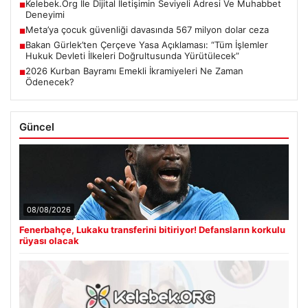
Kelebek.Org İle Dijital İletişimin Seviyeli Adresi Ve Muhabbet
■
Deneyimi
Meta’ya çocuk güvenliği davasında 567 milyon dolar ceza
■
Bakan Gürlek’ten Çerçeve Yasa Açıklaması: “Tüm İşlemler
■
Hukuk Devleti İlkeleri Doğrultusunda Yürütülecek”
2026 Kurban Bayramı Emekli İkramiyeleri Ne Zaman
■
Ödenecek?
Güncel
08/08/2026
Fenerbahçe, Lukaku transferini bitiriyor! Defansların korkulu
rüyası olacak