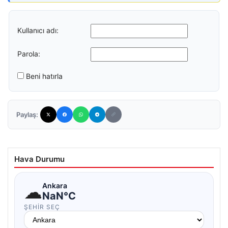
Kullanıcı adı:
Parola:
Beni hatırla
Paylaş:
Hava Durumu
☁
Ankara
NaN°C
ŞEHIR SEÇ